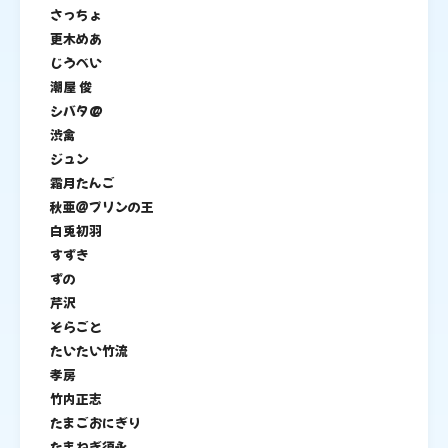
さっちょ
更木めあ
じうべい
潮屋 俊
シバタ@
渋禽
ジュン
霜月たんご
秋亜＠プリンの王
白兎初羽
すずき
ずの
芹沢
そらごと
たいたい竹流
孝房
竹内正志
たまごおにぎり
たまねぎ須永