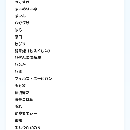
のりすけ
はーめりーぬ
ぱいん
ハヤブサ
はら
原田
ヒジリ
翡翠煉（ヒスイレン）
びぜん＠備前屋
ひなた
ひぼ
フィルス・エールバン
ふぉX
藤浪智之
振音こはる
ぶれ
冒険者でぃー
真鴨
まとうたかのり