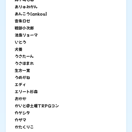
ありゅみかん
あんこう[ankou]
杏朱ロゼ
戦部小次郎
池梟リョーマ
いとう
犬養
うさたーん
うさほまれ
生方一寛
うめがね
エディ
エリート杉森
おかか
かいと＠土曜TRPGコン
カゲシタ
カザマ
かたくりこ