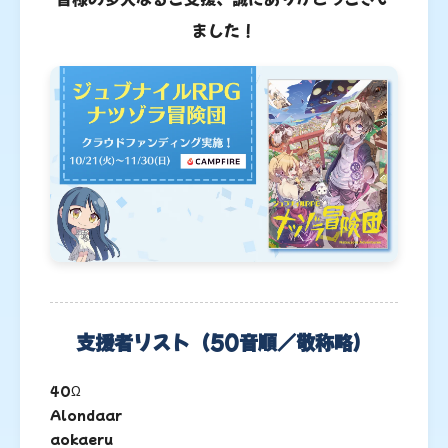
ました！
支援者リスト（50音順／敬称略）
40Ω
Alondaar
aokaeru