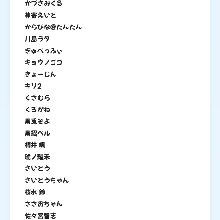
かづさみくる
神寄えいと
からびな＠たんたん
川島ラタ
ぎゅべっふぃ
キョウノゴゴ
きょーじん
キリ2
くさむら
くろがね
黒兎そよ
黒招ぺル
榑井 颯
琥ノ耀禾
さいとう
さいとうちゃん
桜水 鈴
ささおちゃん
佐々宮智志