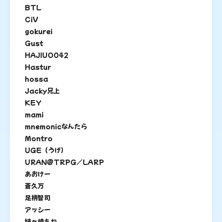
BTL
CiV
gokurei
Gust
HAJIUO042
Hastur
hossa
Jacky兄上
KEY
mami
mnemonicなんたら
Montro
UGE（うげ）
URAN＠TRPG／LARP
あおけー
蒼久万
足柄智司
アッシー
姉ヶ崎もね