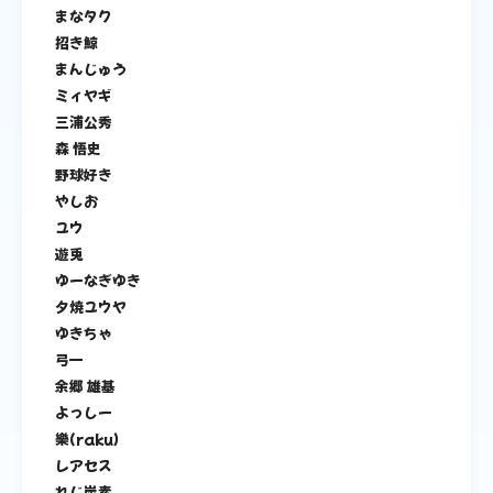
まなタク
招き鯨
まんじゅう
ミィヤギ
三浦公秀
森 悟史
野球好き
やしお
ユウ
遊兎
ゆーなぎゆき
夕焼ユウヤ
ゆきちゃ
弓一
余郷 雄基
よっしー
樂(raku)
レアセス
れじ炭素