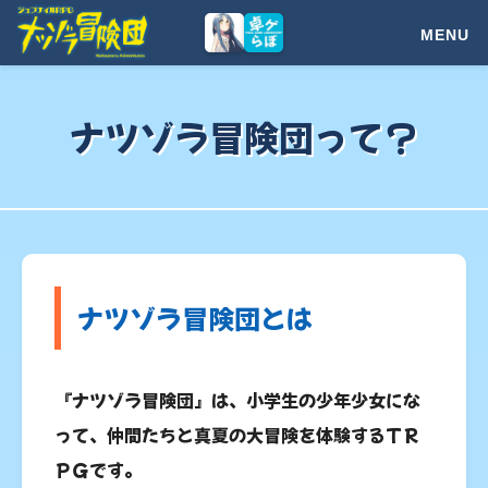
トップページ
ナツゾラ冒険団って？
ナツゾラ冒険団って？
シナリオ
ユーザーサポート
ナツゾラ冒険団とは
キャラクター作成ツール
『ナツゾラ冒険団』は、小学生の少年少女にな
動画コンテンツ
って、仲間たちと真夏の大冒険を体験するＴＲ
ＰＧです。
ガイドライン