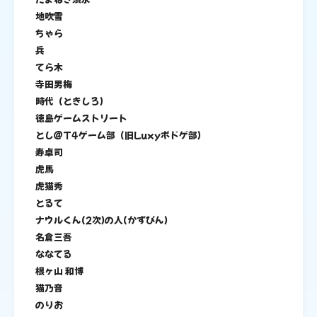
地吹雪
ちゃら
兵
てら木
寺田男梅
時代（ときしろ）
徳島ゲームストリート
とし＠T4ゲーム部（旧Luxyボドゲ部）
寿卓司
虎馬
虎猫秀
とるて
ナウルくん(2次)の人(かずぴん)
名倉三吾
ななてる
根ヶ山 和博
猫乃音
のりお